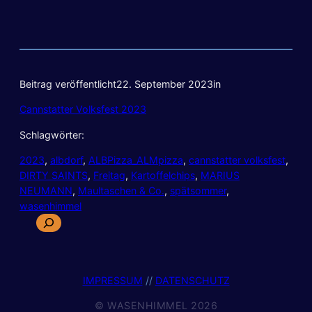
Beitrag veröffentlicht
22. September 2023
in
Cannstatter Volksfest 2023
Schlagwörter:
2023
, 
albdorf
, 
ALBPizza_ALMpizza
, 
cannstatter volksfest
, 
DIRTY SAINTS
, 
Freitag
, 
Kartoffelchips
, 
MARIUS
NEUMANN
, 
Maultaschen & Co.
, 
spätsommer
, 
wasenhimmel
S
u
c
h
IMPRESSUM
//
DATENSCHUTZ
e
© WASENHIMMEL 2026