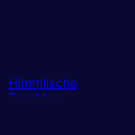
Himmlische
Trachten-
Modenschau mit
Gewinnspiel