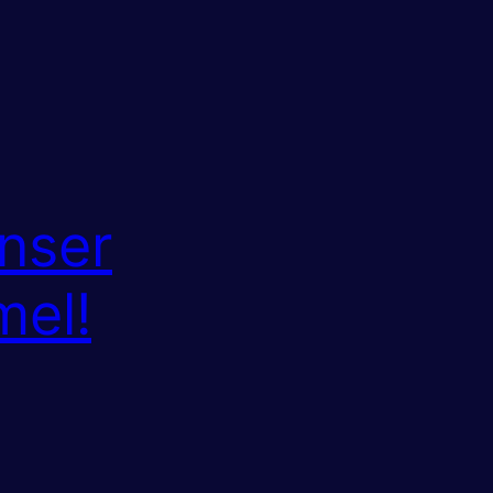
Unser
el!